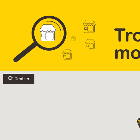
⟳
Centrer