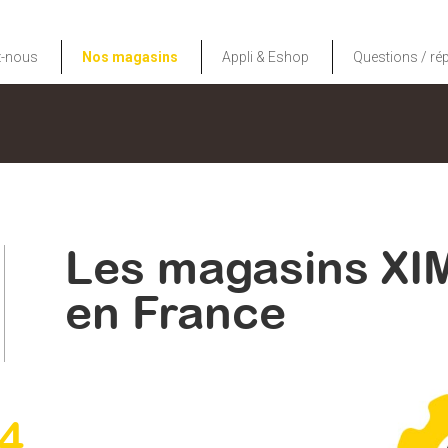
z-nous
Nos magasins
Appli & Eshop
Questions / r
Les magasins XIM
en France
24