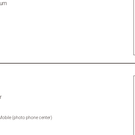
lum
r
obile (photo phone center)