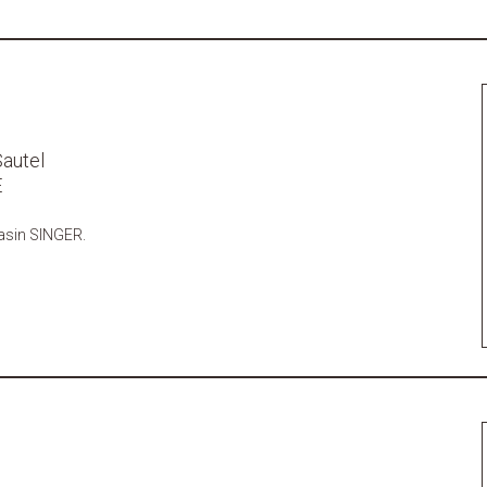
Sautel
E
asin SINGER.