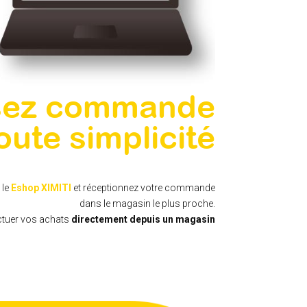
sez commande
oute simplicité
 le
Eshop XIMITI
et réceptionnez votre commande
dans le magasin le plus proche.
ctuer vos achats
directement depuis un magasin