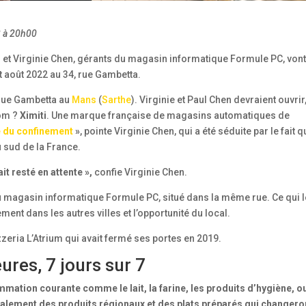
2 à 20h00
l et Virginie Chen, gérants du magasin informatique Formule PC, von
t août 2022 au 34, rue Gambetta.
, rue Gambetta au
Mans
(
Sarthe
). Virginie et Paul Chen devraient ouvrir
nom ?
Ximiti
. Une marque française de magasins automatiques de
ie du confinement
»
, pointe Virginie Chen, qui a été séduite par le fait q
u sud de la France.
ait resté en attente »,
confie Virginie Chen.
u magasin informatique Formule PC, situé dans la même rue. Ce qui l
ement dans les autres villes et l’opportunité du local.
ria L’Atrium qui avait fermé ses portes en 2019.
ures, 7 jours sur 7
mmation courante comme le lait, la farine, les produits d’hygiène, o
galement des produits régionaux et des plats préparés qui changero