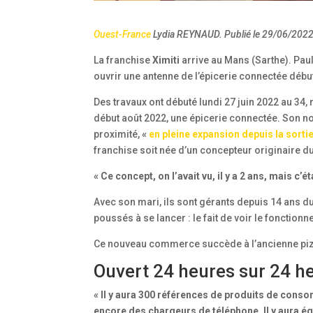
Ouest-France
Lydia REYNAUD. Publié le 29/06/202
La franchise
Ximiti
arrive au Mans (Sarthe). Pau
ouvrir une antenne de l’épicerie connectée débu
Des travaux ont débuté lundi 27 juin 2022 au 34
début août 2022, une épicerie connectée. Son 
proximité,
«
en pleine expansion depuis la sort
franchise soit née d’un concepteur originaire d
« Ce concept, on l’avait vu, il y a 2 ans, mais c’ét
Avec son mari, ils sont gérants depuis 14 ans d
poussés à se lancer : le fait de voir le fonctionn
Ce nouveau commerce succède à l’ancienne pizze
Ouvert 24 heures sur 24 he
« Il y aura 300 références de produits de conso
encore des chargeurs de téléphone. Il y aura é