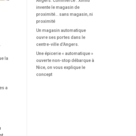
Angers. Commerce : Ximiti
invente le magasin de
proximité… sans magasin, ni
proximité
t
Un magasin automatique
ouvre ses portes dans le
,
centre-ville d’Angers.
Une épicerie « automatique »
ue la
ouverte non-stop débarque à
Nice, on vous explique le
concept
es a
u
nt